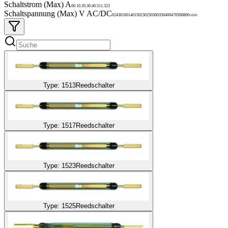
Schaltstrom (Max) A
0
0.1
0.2
0.3
0.4
0.5
1
1.3
2
3
Schaltspannung (Max) V AC/DC
0
24
30
100
140
150
230
250
300
350
400
470
500
800
1000
Type: 1513
Reedschalter
Type: 1517
Reedschalter
Type: 1523
Reedschalter
Type: 1525
Reedschalter