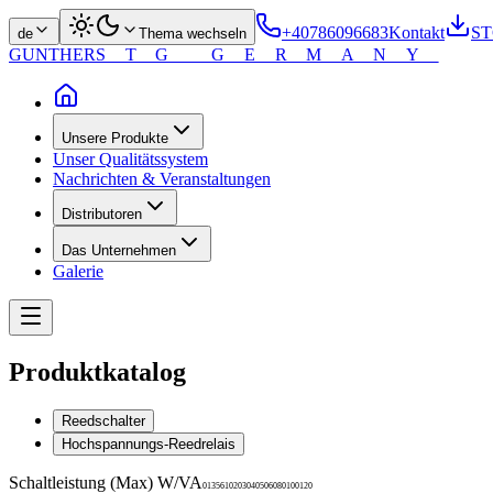
+40786096683
Kontakt
ST
de
Thema wechseln
GUNTHER
STG GERMANY
Unsere Produkte
Unser Qualitätssystem
Nachrichten & Veranstaltungen
Distributoren
Das Unternehmen
Galerie
Produktkatalog
Reedschalter
Hochspannungs-Reedrelais
Schaltleistung (Max) W/VA
0
1
3
5
6
10
20
30
40
50
60
80
100
120